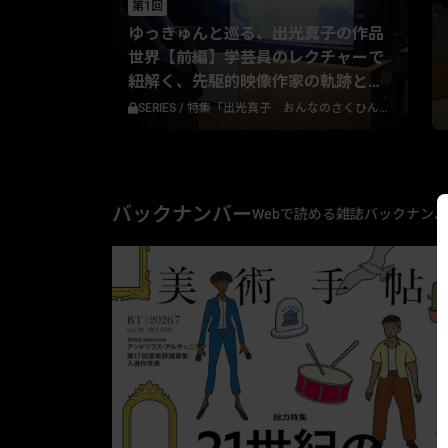
第1回
ゆっきゅんと巡る、出光真子の作品
世界【前編】学芸員のレクチャーで
紐解く、先駆的映像作家の軌跡と葛
藤
SERIES
/
特集「出光真子 おんなのさくひん──ある映像作家の自伝」
バックナンバー
Webで読める雑誌バックナン