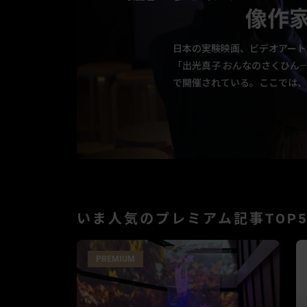
像作
日本の実験映画、ビデオアート
「出光真子 おんなのさくひん
で開催されている。ここでは、
トに迎え、同展の展示会場を巡
レクチャーのもと、初期のフィ
作品世界と本展の見どころを詳
いま人気のプレミアム記事TOP
PREMIUM