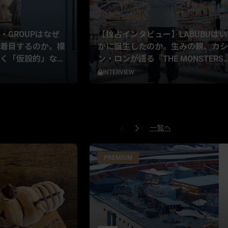
・GROUPはなぜ
【独占インタビュー】LABUBUはい
着目するのか。模
かに誕生したのか。生みの親、カシ
く「仮設的」な思
ン・ロンが語る『THE MONSTERS
10年の歩みと創作の原点
INTERVIEW
一覧へ
PREMIUM