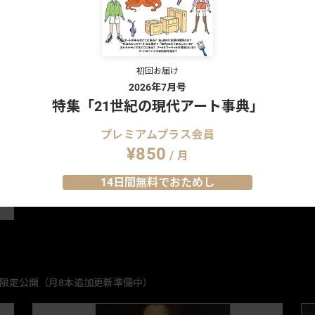
バックナンバー一覧を見る
初回お届け
2026年7月号
特集「21世紀の現代アート事典」
プレミアムプラス会員
¥850
/ 月
14日間無料でおためし
vol.78 No.1109
vol.78 No.1108
Vol.77 No.1107
限定公開（月8本追加更新準備中）