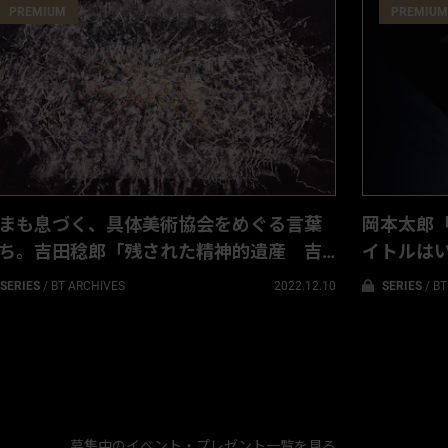
PREMIUM
PREMIUM
まも息づく、具体美術協会をめぐる言葉
岡本太郎
ち。吉田稔郎「残された精神的遺産 吉
イトルは
治良語録を中心に」
SERIES
/
BT ARCHIVES
2022.12.10
SERIES
/
BT
募集中のイベント・プレゼント一覧を見る