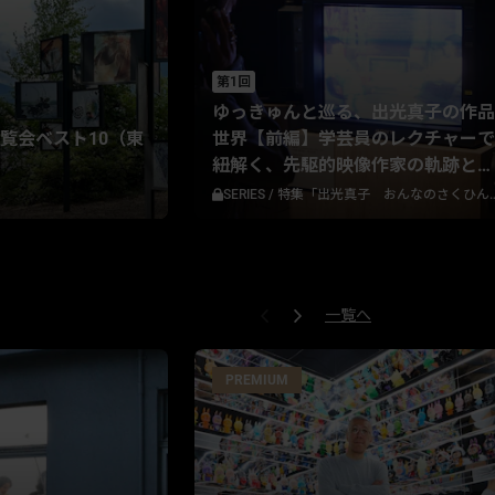
第1回
ゆっきゅんと巡る、出光真子の作品
覧会ベスト10（東
世界【前編】学芸員のレクチャーで
紐解く、先駆的映像作家の軌跡と葛
藤
SERIES
/
特集「出光真子 おんなのさくひん──ある映像作家の自伝」
一覧へ
PREMIUM