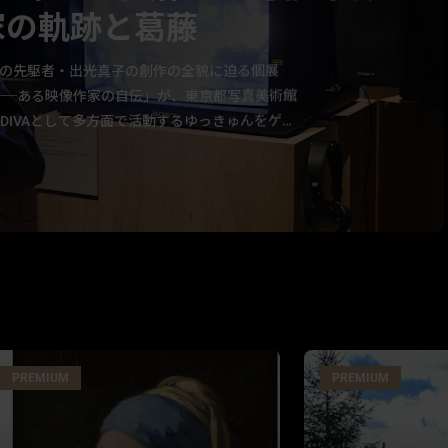
家の軌跡と葛藤
の先駆者・出光真子の創作の全貌に迫る個展
──ある映像作家の自伝」が、東京都写真美術館
DIVAとして多方面で活動するゆっきゅんをゲス
る。担当学芸員の田坂博子と遠藤みゆきによる
ルム作品を含む代表作に至るまで、出光真子の
しく解説する前編をお届けする。
5
PREMIUM
PREMIUM