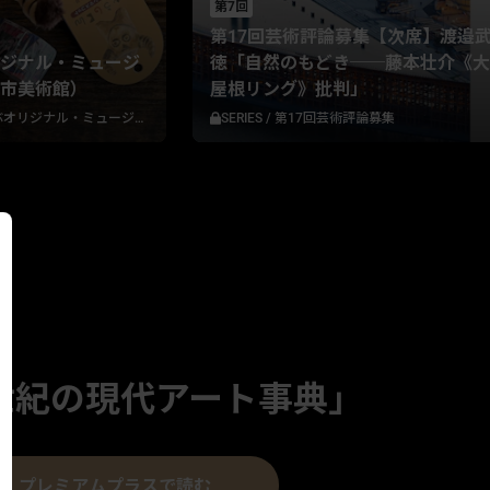
第7回
第17回芸術評論募集【次席】渡邉
ジナル・ミュージ
徳「自然のもどき──藤本壮介《大
市美術館）
屋根リング》批判」
リジナル・ミュージアムグッズ
SERIES
/
第17回芸術評論募集
1世紀の現代アート事典」
プレミアムプラスで読む