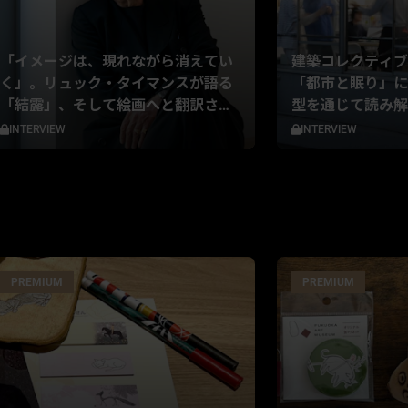
「イメージは、現れながら消えてい
建築コレクティブ
く」。リュック・タイマンスが語る
「都市と眠り」に
「結露」、そして絵画へと翻訳され
型を通じて読み解
る歴史
考
INTERVIEW
INTERVIEW
PREMIUM
PREMIUM