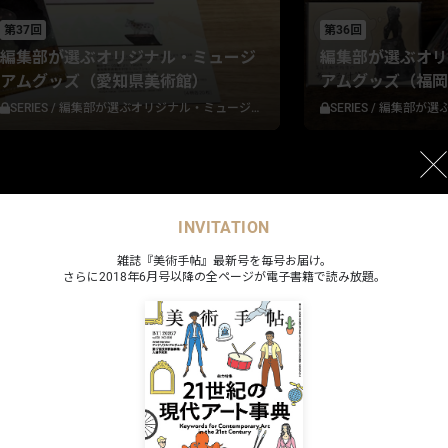
第37回
第36回
編集部が選ぶオリジナル・ミュージ
編集部が選ぶオリ
アムグッズ（愛知県美術館）
アムグッズ（福岡
SERIES
/
編集部が選ぶオリジナル・ミュージアムグッズ
SERIES
/
編集部が選ぶオ
バー（年4冊追加更新）
プレミアムプラス限定
INVITATION
最新号
雑誌『美術手帖』最新号を毎号お届け。
さらに2018年6月号以降の全ページが電子書籍で読み放題。
vol.79 No.1110
2026年7月号 特集「2
目次を見る