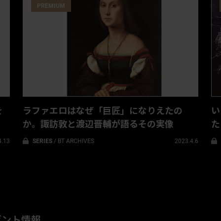
PREMIUM
を
ラファエロはなぜ「巨匠」になりえたの
い
か。諏訪敦と渡辺晋輔が語るその実像
た
原
4.13
SERIES
/
BT ARCHIVES
2023.4.6
ゼント情報