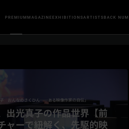
PREMIUM
MAGAZINE
EXHIBITIONS
ARTISTS
BACK NUM
子 おんなのさくひん──ある映像作家の自伝」
、出光真子の作品世界【前
チャーで紐解く、先駆的映