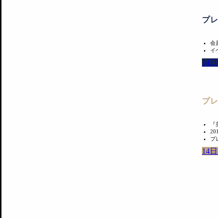
プ
会
イ
14
プ
『
2
プ
14