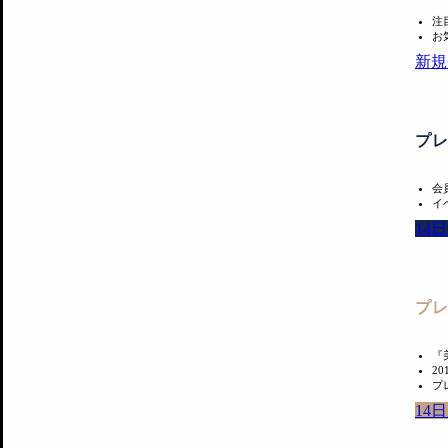
注
お
新規
プ
会
イ
14
プ
『
2
プ
14