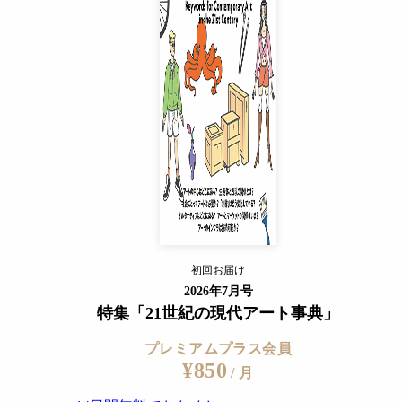
プレミアムプラス会員
¥850
/ 月
14日間無料でおためし
すでに会員の方
ログイン
プレミアムサービスの詳細を見る
初回お届け
ログイン
2026年7月号
特集「21世紀の現代アート事典」
プレミアムプラス会員
¥850
/ 月