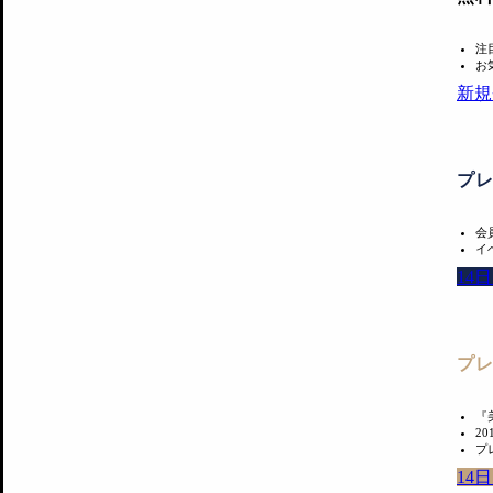
注
お
新規
プ
会
イ
14
プ
『
2
プ
14