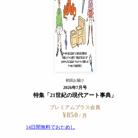
14日間無料でおためし
すでに会員の方
ログイン
プレミアムサービスの詳細を見る
＝編集部
初回お届け
ログイン
2026年7月号
特集「21世紀の現代アート事典」
プレミアムプラス会員
¥850
/ 月
14日間無料でおためし