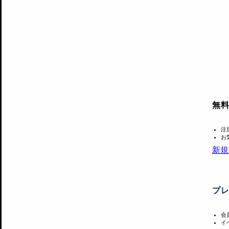
無
注
お
新規
プ
会
イ