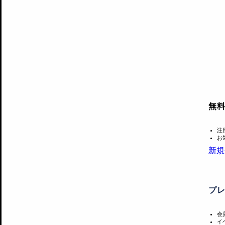
無
注
お
新規
プ
会
イ