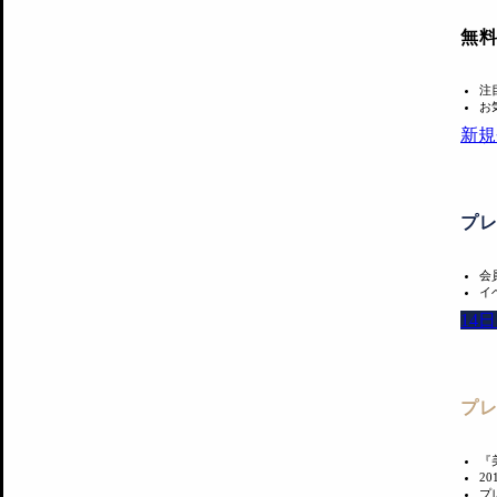
無
注
お
新規
プ
会
イ
14
プ
『
2
プ