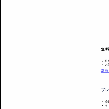
無
注
お
新規
プ
会
イ