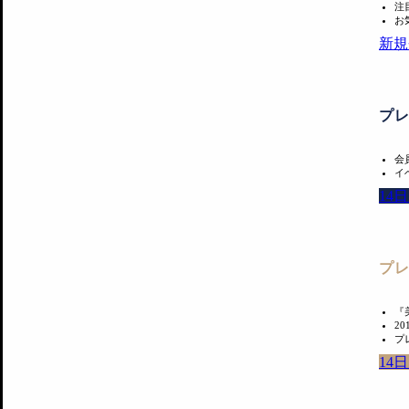
注
お
新規
プ
会
イ
14
プ
『
2
プ
14