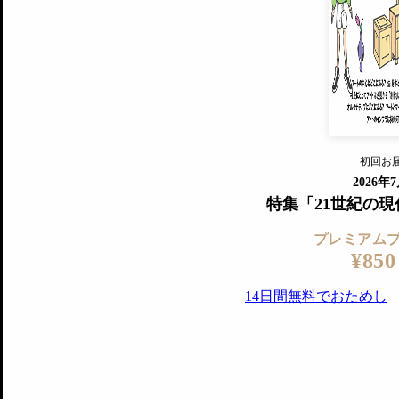
すでに会
『美術手帖』最新号を毎号お届け
ログ
2018年6月号以降の全号がウェブで
プレミアム会員の特典
14日間無料でお試し
プレミアムサービ
初回お
ログイ
2026年
特集「21世紀の
プレミアム
¥850
14日間無料でおためし