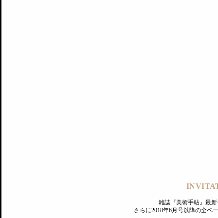
記事にもどる
編集部
INVITA
PREMIUM
ログイン
雑誌『美術手帖』最新
さらに2018年6月号以降の全
MAGAZINE
美術手帖ID会員登録