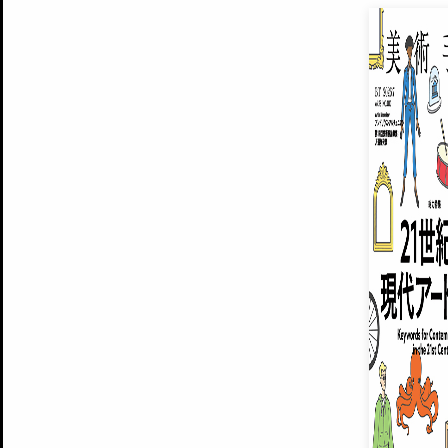
EXHIBITIONS
プレミアム会員登録
ARTISTS
美術手帖について
MUSEUMS / GALLERIES
運営からのお知らせ
無料会員
BACK NUMBER
よくある質問
®
ART WIKI
注目の記事をメールでお届け
お気に入り登録やマイページなど便
広告掲載について
スタッフ募集
個人情報保護方針
運営会社
お問い合わせ
新規登録
利用規約
INVITA
プレミアム会員
雑誌『美術手帖』最新
さらに2018年6月号以降の全
会員限定記事や雑誌アーカイブ記事
プレミアム
イベントご招待やプレゼント企画
¥850
14日間無料でお試し
© Culture Convenience Club Co.,Ltd. All Rights Reserved.
美術手帖はアートのポータルサイトです。当サイトの情報は編集部まで寄せられた情報に
14日間無料でおためし
基づいています。
プレミアムプラス会員