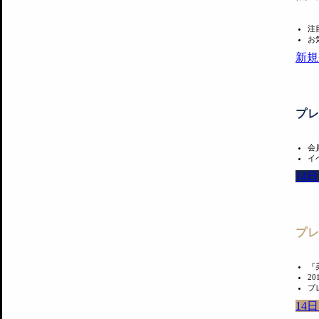
注
お
新規
プ
会
イ
14
プ
『
2
プ
14