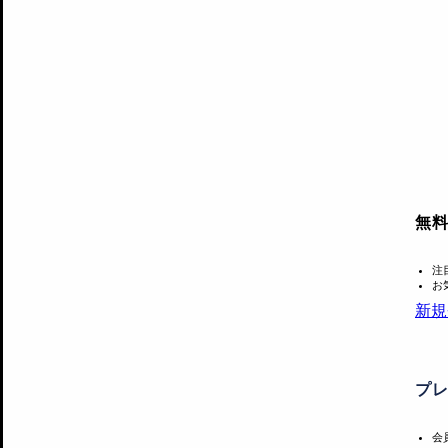
無
注
お
新規
プ
会