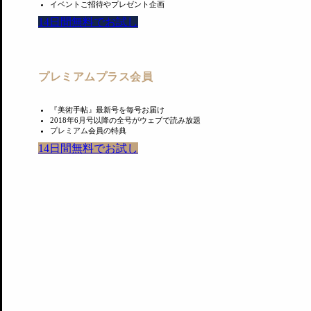
イベントご招待やプレゼント企画
要。
14日間無料でお試し
※この料金で同時開催の展覧会をすべて観覧可能。（同時開催「硲伊
プレミアムプラス会員
『美術手帖』最新号を毎号お届け
2018年6月号以降の全号がウェブで読み放題
あわせて読みたい
プレミアム会員の特典
14日間無料でお試し
PREMIUM