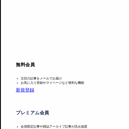
Information
無料会員
ゾフィー・トイバー=アルプとジャン・アルプ
注目の記事をメールでお届け
お気に入り登録やマイページなど便利な機能
会期：2025年3月1日〜6月1日
新規登録
会場：アーティゾン美術館 6階展示室
住所：東京都中央区京橋1-7-2
開館時間：10:00〜18:00（金〜20:00）※入館は閉館の30分前まで
プレミアム会員
休館日：月（ただし、5月5日は開館）、5月7日
料金：［ウェブ予約］1800円 / ［窓口販売］2000円 / 
会員限定記事や雑誌アーカイブ記事が読み放題