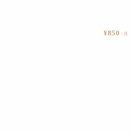
・ハイライト」[4階 展示室]）
¥850
/ 月
編集部
の帝国》がクリスティーズで約188億円で落札
2024.11.21
 『ダダイズム──世界をつなぐ芸術運動』
2018.7.27
国際的に活躍
2025.2.25
キーワードから工芸・デザインを読み解く