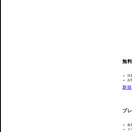
無
注
お
新規
プ
会
イ