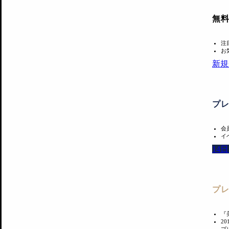
無
注
お
新規
プ
会
イ
14
プ
『
2
プ