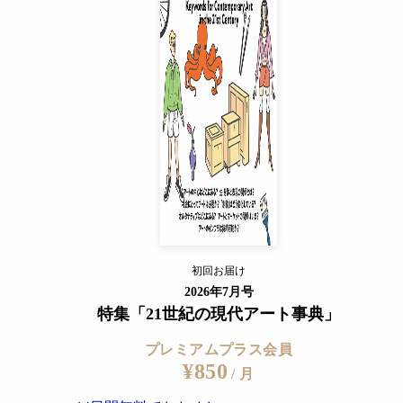
プレミアムプラス会員
¥850
/ 月
14日間無料でおためし
教室を開くなど、その創造性は社会的に高く評価された。展
すでに会員の方
ログイン
プレミアムサービスの詳細を見る
初回お届け
ログイン
2026年7月号
特集「21世紀の現代アート事典」
プレミアムプラス会員
¥850
/ 月