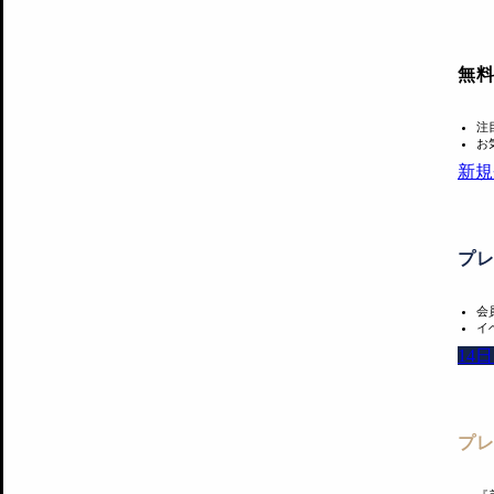
無
注
お
新規
プ
会
イ
14
プ