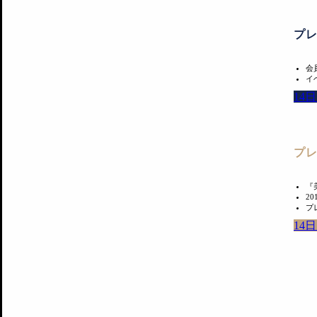
プ
会
イ
14
プ
『
2
プ
14