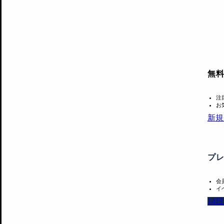
無
注
お
新規
プ
会
イ
14