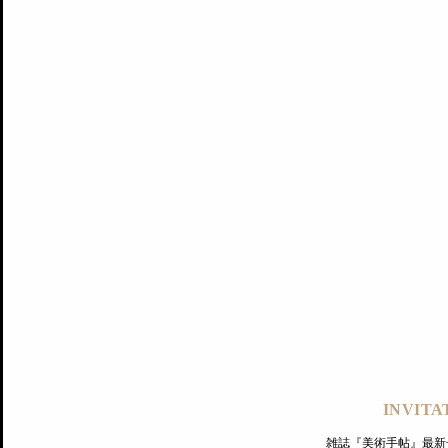
記事にもどる
編集部
INVITA
PREMIUM
ログイン
雑誌『美術手帖』最新