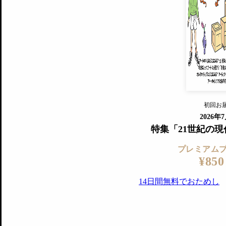
プレミアムプラス会員
すでに会
『美術手帖』最新号を毎号お届け
ログ
2018年6月号以降の全号がウェブで
プレミアム会員の特典
14日間無料でお試し
プレミアムサービ
初回お
ログイ
2026年
特集「21世紀の
プレミアム
¥850
14日間無料でおためし