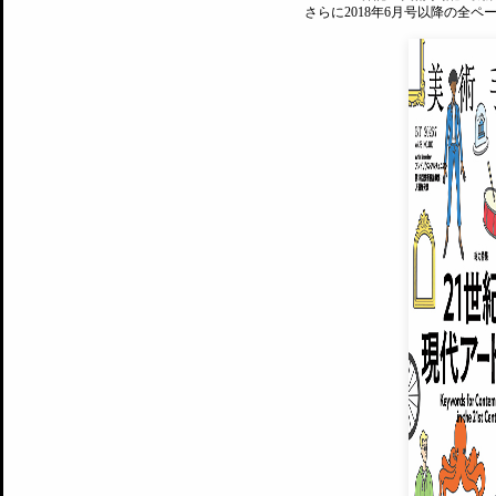
さらに2018年6月号以降の全
MAGAZINE
美術手帖ID会員登録
EXHIBITIONS
プレミアム会員登録
ARTISTS
美術手帖について
MUSEUMS / GALLERIES
運営からのお知らせ
無料会員
BACK NUMBER
よくある質問
®
ART WIKI
注目の記事をメールでお届け
お気に入り登録やマイページなど便
広告掲載について
スタッフ募集
個人情報保護方針
運営会社
お問い合わせ
新規登録
利用規約
INVITA
プレミアム会員
雑誌『美術手帖』最新
さらに2018年6月号以降の全
会員限定記事や雑誌アーカイブ記事
プレミアム
イベントご招待やプレゼント企画
¥850
14日間無料でお試し
© Culture Convenience Club Co.,Ltd. All Rights Reserved.
美術手帖はアートのポータルサイトです。当サイトの情報は編集部まで寄せられた情報に
14日間無料でおためし
基づいています。