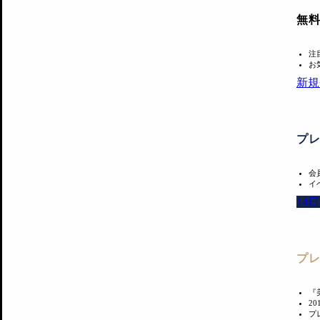
無
注
お
新規
プ
会
イ
14
プ
『
2
プ