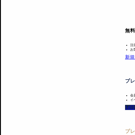
無
注
お
新規
プ
会
イ
14
プ