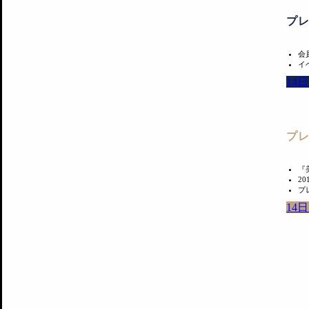
プ
会
イ
14
プ
『
2
プ
14