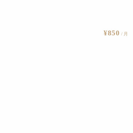
¥850
/ 月
内間俊子《愛の讃歌》（1957）60.1×45.2cm 紙に多色木版 個人蔵
の後、千鳥格子を変形させた模様を多く用いたり、風景や建