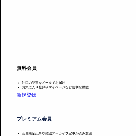
その後作風はさらに展開し、74年に制作した《Space Po
描いていた鉛筆や水彩によるドローイングも紹介されており
俊子の第2章「木版画の時代［1956-1968］」では、5
中ユリ
ら9名。59年にアメリカに渡ってからは、女流版画会
無料会員
注目の記事をメールでお届け
お気に入り登録やマイページなど便利な機能
新規登録
プレミアム会員
会員限定記事や雑誌アーカイブ記事が読み放題