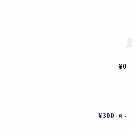
安瑆の第2章「版による空間表現の探究［1960-1976］」の展示風景
彩で構成されていく。会場には、この時代に版画作品を制作する前に
かがえる。
いる。会のメンバーは、𠮷田千鶴子、岩見禮花、小林ドンゲ、
野
¥0
¥300
/ 月〜