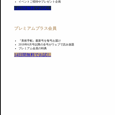
イベントご招待やプレゼント企画
14日間無料でお試し
プレミアムプラス会員
『美術手帖』最新号を毎号お届け
2018年6月号以降の全号がウェブで読み放題
プレミアム会員の特典
14日間無料でお試し
俊子の初期の木版画作品のテーマは、生物と植物を掛けあ