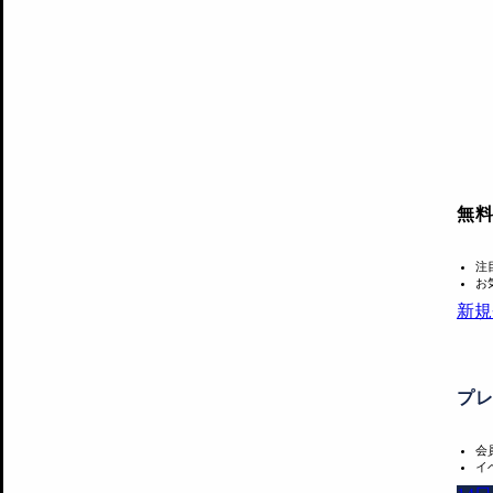
無
注
お
新規
プ
会
イ