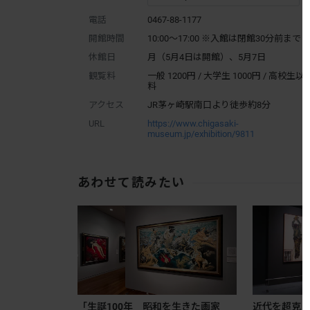
電話
0467-88-1177
開館時間
10:00～17:00 ※入館は閉館30分前まで
休館日
月（5月4日は開館）、5月7日
観覧料
一般 1200円 / 大学生 1000円 / 高校生以
料
アクセス
JR茅ヶ崎駅南口より徒歩約8分
URL
https://www.chigasaki-
museum.jp/exhibition/9811
あわせて読みたい
「生誕100年 昭和を生きた画家
近代を超克