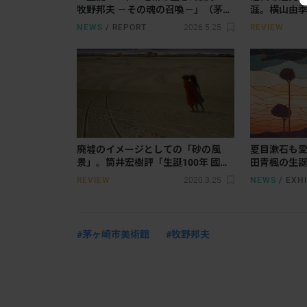
牧野邦夫 －その魂の召喚－」（茅ヶ
涯。横山由
崎市美術館）会場レポート。圧倒的
青楓とあゆ
NEWS
/
REPORT
2026.5.25
REVIEW
な写実表現を極めた画家は、何を描
き続けたのか
廃墟のイメージとしての「砂の風
夏目漱石も
景」。筒井宏樹評「生誕100年 國領
田青楓の生誕
經郎展―静寂なる砂の景―」
会が練馬区
REVIEW
2020.3.25
NEWS
/
EXHI
#茅ヶ崎市美術館
#牧野邦夫