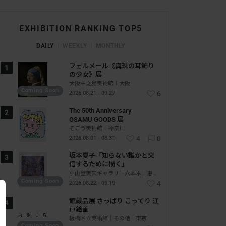
EXHIBITION RANKING TOP5
DAILY
WEEKLY
MONTHLY
フェルメール《真珠の耳飾り
の少女》展
大阪中之島美術館｜大阪
Coming Soon
2026.08.21 - 09.27
6
The 50th Anniversary
OSAMU GOODS 展
そごう美術館｜神奈川
2026.08.01 - 08.31
4
0
坂本夏子「知らない誰かと交
信するために描く」
小山登美夫ギャラリー六本木｜恵比寿 - 六本木｜東京
Coming Soon
2026.08.22 - 09.19
4
館蔵品展 さっぱり こってり 江
戸絵画
板橋区立美術館｜その他｜東京
Coming Soon