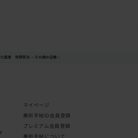
きた画家 牧野邦夫 －その魂の召喚－
マイページ
美術手帖ID会員登録
プレミアム会員登録
す
美術手帖について