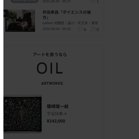
2026.08.29 - 09.27
1
井田幸昌「ポイエシスの彼
方」
Gallery 地動説｜品川 - 天王洲｜東京
2026.08.04 - 09.26
6
0
アートを買うなら
ARTWORKS
篠崎理一郎
宇宙採集-4
¥242,000