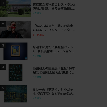
東京国立博物館のレストラン3
店舗が刷新。法隆寺宝物館に
は「鮨会席 おく乃」がオープ
NEWS
ン
「私たちはまだ、戦いの途中
にいる」。リンダー・スター
リングが語る、表現と抵抗の
SPECIAL
50年
今週末に見たい展覧会ベスト
7。奈良美智キュレーション展
から大ゴッホ展、ボッティチ
NEWS
ェリまで
須田剋太の回顧展「生誕120年
記念 須田剋太展 私は造形にな
りたい！」。大阪の江之子島
NEWS
文化芸術創造センターで開催
ミレーの《落穂拾い》やゴッ
ホ《星月夜》など約110点が集
結。東京都美術館で「オルセ
NEWS
ー美術館所蔵 いまを生きる
歓び」が開催へ