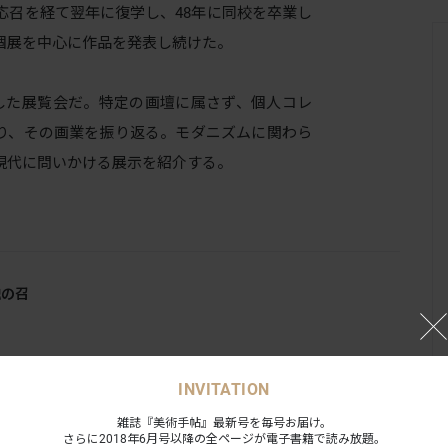
応召を経て翌年に復学し、48年に同校を卒業し
個展を中心に作品を発表し続けた。
した展覧会だ。特定の画壇に属さず、個人コレ
り、その画業を振り返る。モダニズムに関わら
現代に問いかける展示を紹介する。
魂の召
INVITATION
雑誌『美術手帖』最新号を毎号お届け。
さらに2018年6月号以降の全ページが電子書籍で読み放題。