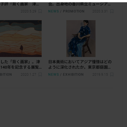
季子評「背く画家 津田
会。出身地の香川県立ミュージアム
む明治・大正・昭和」展
で
2020.5.29
NEWS
/
PROMOTION
2020.3.31
愛した「背く画家」。津
日本美術においてアジア憧憬はどの
140年を記念する展覧
ように深化されたか。東京都庭園美
立美術館で開催
術館の展覧会に岸田劉生、藤島武
BITION
2020.1.27
NEWS
/
EXHIBITION
2019.9.15
二、安井曾太郎ら