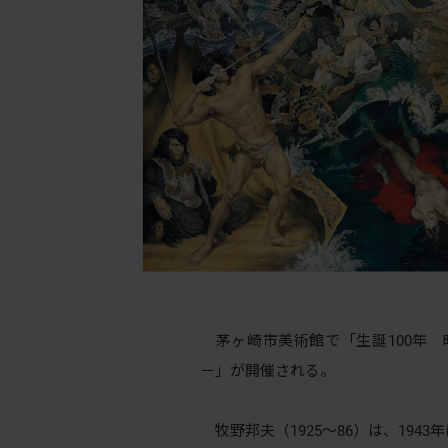
茅ヶ崎市美術館で「生誕100年 
－」が開催される。
牧野邦夫（1925〜86）は、194