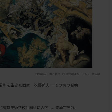
牧野邦夫 海と戦さ（平家物語より） 1975 個人蔵
昭和を生きた画家 牧野邦夫 －その魂の召喚
3年に東京美術学校油画科に入学し、伊原宇三郎、