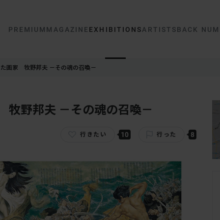
PREMIUM
MAGAZINE
EXHIBITIONS
ARTISTS
BACK NUM
きた画家 牧野邦夫 －その魂の召喚－
 牧野邦夫 －その魂の召喚－
10
8
行きたい
行った