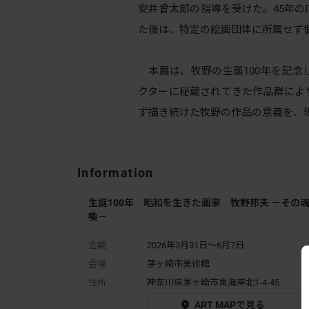
安井曾太郎の指導を受けた。45年の
た後は、特定の絵画団体に所属せず
本展は、牧野の生誕100年を記念
クターに秘蔵されてきた作品群によ
ず描き続けた牧野の作品の意義を、
Information
生誕100年 昭和を生きた画家 牧野邦夫 －その
喚－
会期
2026年3月31日～6月7日
会場
茅ヶ崎市美術館
住所
神奈川県茅ヶ崎市東海岸北1-4-45
ART MAPで見る