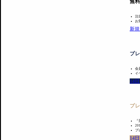
無
注
お
新規
プ
会
イ
14
プ
『
2
プ
14