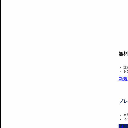
無
注
お
新規
プ
会
イ
14