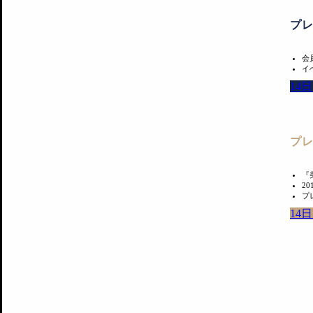
プ
会
イ
14
プ
『
2
プ
14