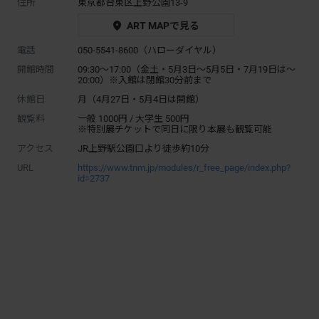
住所
東京都台東区上野公園13-9
ART MAPで見る
電話
050-5541-8600（ハローダイヤル）
開館時間
09:30～17:00（金土・5月3日～5月5日・7月19日は〜
20:00）※入館は閉館30分前まで
休館日
月（4月27日・5月4日は開館）
観覧料
一般 1000円 / 大学生 500円
※特別展チケットで同日に限り本展も観覧可能
アクセス
JR上野駅公園口より徒歩約10分
URL
https://www.tnm.jp/modules/r_free_page/index.php?
id=2737