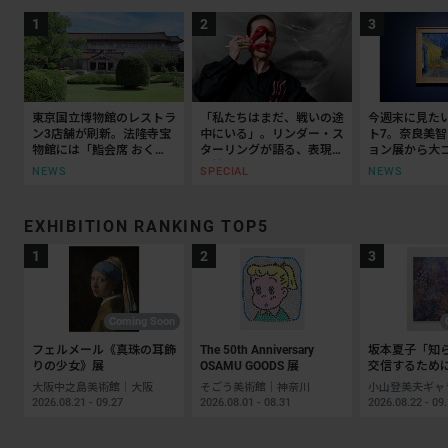
東京国立博物館のレストラ
「私たちはまだ、戦いの途
今週末に見た
ン3店舗が刷新。法隆寺宝
中にいる」。リンダー・ス
ト7。奈良美
物館には「鮨会席 おく
ターリングが語る、表現と
ョン展から大
乃」がオープン
抵抗の50年
ッティチェリ
NEWS
SPECIAL
NEWS
EXHIBITION RANKING TOP5
Coming Soon
フェルメール《真珠の耳飾
The 50th Anniversary
坂本夏子「知
りの少女》展
OSAMU GOODS 展
交信するため
大阪中之島美術館｜大阪
そごう美術館｜神奈川
2026.08.21 - 09.27
2026.08.01 - 08.31
2026.08.22 - 09