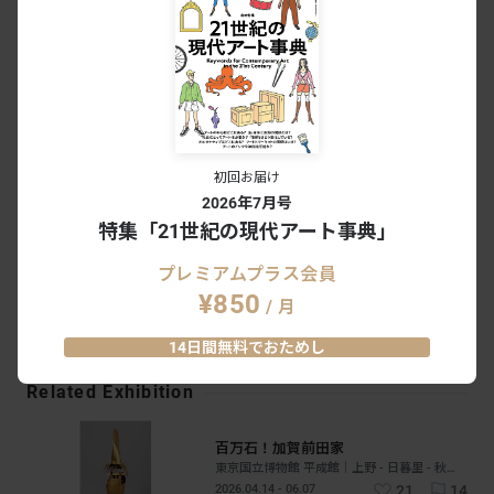
世界初公開。若冲の新発見絵巻《果蔬
図巻》とは何か？
NEWS
2024.10.11
「長谷雄草紙」をはじめとする永青文
庫の絵巻コレクションが一挙公開。豪
初回お届け
華で豊かな物語世界に浸る
NEWS
2023.10.20
2026年7月号
特集「21世紀の現代アート事典」
《鳥獣戯画》4巻全場面を展示。東博で
プレミアムプラス会員
「国宝 鳥獣戯画のすべて」が開幕
¥850
/ 月
NEWS
2021.4.12
14日間無料でおためし
Related Exhibition
百万石！加賀前田家
東京国立博物館 平成館｜上野 - 日暮里 - 秋葉原｜東京
2026.04.14 - 06.07
21
14