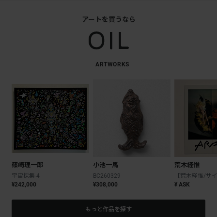
アートを買うなら
ARTWORKS
篠崎理一郎
小池一馬
荒木経惟
宇宙採集-4
BC260329
¥242,000
¥308,000
¥ ASK
もっと作品を探す