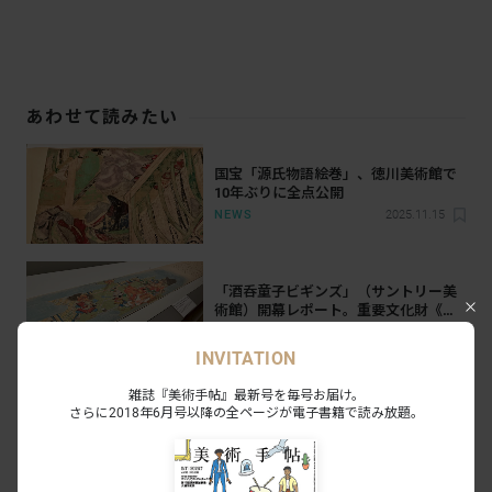
あわせて読みたい
国宝「源氏物語絵巻」、徳川美術館で
10年ぶりに全点公開
NEWS
2025.11.15
「酒呑童子ビギンズ」（サントリー美
術館）開幕レポート。重要文化財《酒
伝童子絵巻》（サントリー本）を大公
NEWS
2025.4.29
開
INVITATION
雑誌『美術手帖』最新号を毎号お届け。
「公家の書－古筆・絵巻・古文書」
さらに2018年6月号以降の全ページが電子書籍で読み放題。
「皇室の美術振興－日本近代の絵画・
彫刻・工芸」（皇居三の丸尚蔵館）開
NEWS
2024.10.29
幕レポート