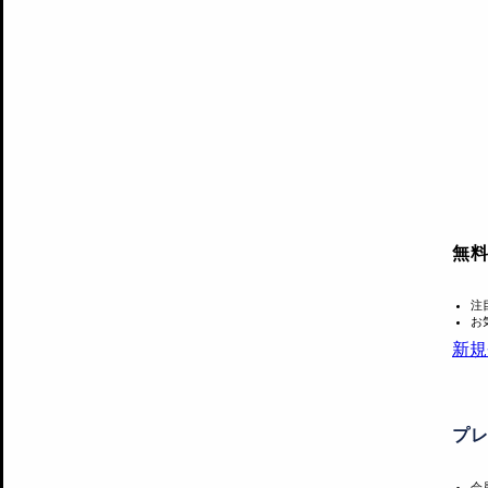
無
注
お
新規
プ
会