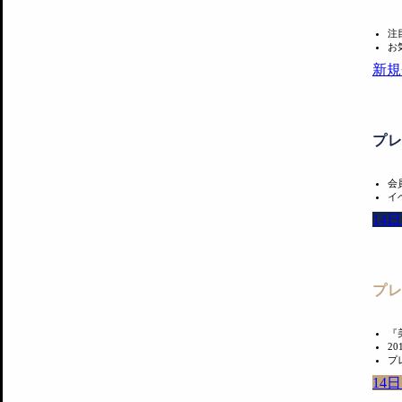
注
お
新規
プ
会
イ
14
プ
『
2
プ
14