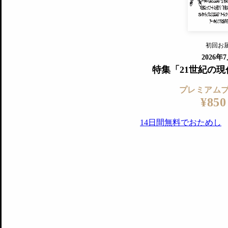
14日間無料でお試し
プレミアムサービ
初回お
ログイ
2026年
特集「21世紀の
プレミアム
¥850
14日間無料でおためし