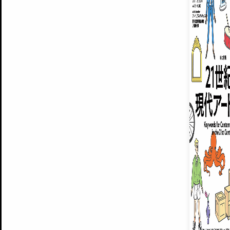
美術手帖ID会員登録
無料会員
EXHIBITIONS
プレミアム会員登録
ARTISTS
注目の記事をメールでお届け
美術手帖について
お気に入り登録やマイページなど便
MUSEUMS / GALLERIES
運営からのお知らせ
新規登録
BACK NUMBER
よくある質問
®
ART WIKI
INVITA
プレミアム会員
雑誌『美術手帖』最新
広告掲載について
スタッフ募集
個人情報保護方針
運営会社
お問い合わせ
利用規約
さらに2018年6月号以降の全
会員限定記事や雑誌アーカイブ記事
プレミアム
イベントご招待やプレゼント企画
¥850
14日間無料でお試し
14日間無料でおためし
プレミアムプラス会員
© Culture Convenience Club Co.,Ltd. All Rights Reserved.
すでに会
美術手帖はアートのポータルサイトです。当サイトの情報は編集部まで寄せられた情報に
『美術手帖』最新号を毎号お届け
ログ
基づいています。
2018年6月号以降の全号がウェブで
プレミアム会員の特典