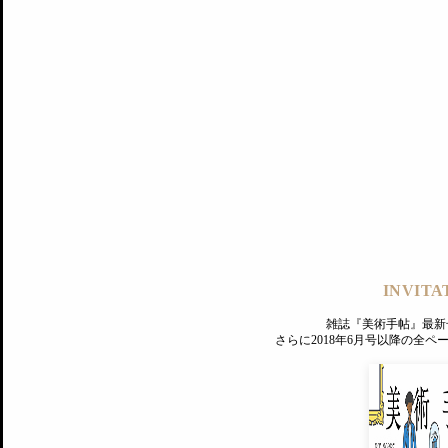
シリーズ：これからの美術館を考える（1） 加治屋健司が提示する
「共同研究の活性化」と「アーカイブ機能の強化」
SERIES
/
これからの美術館を考える
2018.6.12
1
INVITA
雑誌『美術手帖』最新
さらに2018年6月号以降の全
PREMIUM
ログイン
MAGAZINE