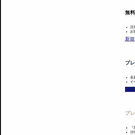
無
注
お
新規
プ
会
イ
14
プ
『
2