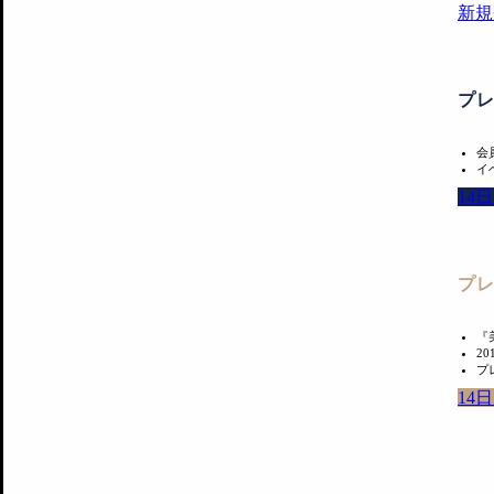
新規
プ
会
イ
14
プ
『
2
プ
14