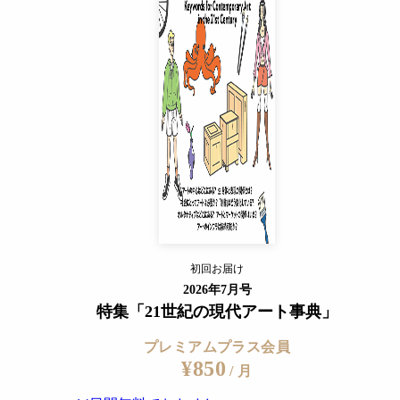
プレミアムプラス会員
¥850
/ 月
14日間無料でおためし
すでに会員の方
ログイン
プレミアムサービスの詳細を見る
初回お届け
ログイン
2026年7月号
特集「21世紀の現代アート事典」
プレミアムプラス会員
¥850
/ 月