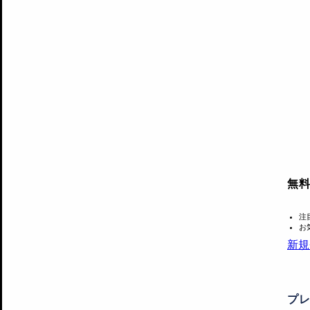
無
注
お
新規
プ