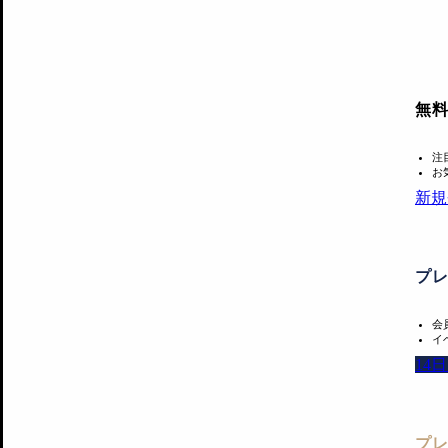
無
注
お
新規
プ
会
イ
14
プ