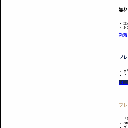
無
注
お
新規
プ
会
イ
14
プ
『
2
プ