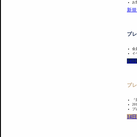
お
新規
プ
会
イ
14
プ
『
2
プ
14