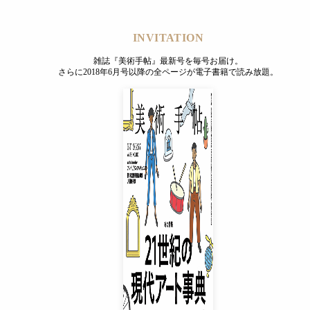
INVITATION
雑誌『美術手帖』最新号を毎号お届け。
さらに2018年6月号以降の全ページが電子書籍で読み放題。
。これを前身とするアーティゾン美術館が、1月18日に開館した
米、展示室の総面積は2100平米を誇る巨大な美術館。新型コ
演する「ジャム・セッション」など現代美術への新たな取り
えり」が開催中。巨大なインスタレーションを中心に構成された
INVITATION
雑誌『美術手帖』最新号を毎号お届け。
さらに2018年6月号以降の全ページが電子書籍で読み放題。