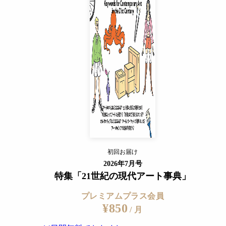
プレミアムプラス会員
¥850
/ 月
14日間無料でおためし
すでに会員の方
ログイン
プレミアムサービスの詳細を見る
初回お届け
ログイン
2026年7月号
特集「21世紀の現代アート事典」
プレミアムプラス会員
¥850
/ 月