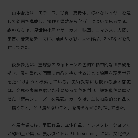
山中雪乃は、モチーフ、写真、支持体、様々なレイヤーを通
して絵画を構成し、操作と偶然から｢存在｣について思考する。
森ゆららは、見世物小屋やサーカス、映画、ロマンス、人間、
宇宙、音楽をテーマに、油画や水彩、立体作品、ZINEなどを制
作してきた。
後藤夢乃は、重厚感のあるトーンの色調で精神的な世界観を
描き、層を重ねて画面に凹凸を持たせることで絵画を現実世界
を近づけようと模索している。美術教育にも携わる勝木杏吏
は、金属の表面を磨いた後に炙って色を付け、鉄を藍色に輝か
せた「藍染シリーズ」を発表。カトウは、主に抽象的な作品を
「描くこと」と「描かないこと」を考えながら制作してきた。
本展会場には、平面作品、立体作品、インスタレーションな
ど約50点が集う。展示タイトル「Intersection」には、文化や人