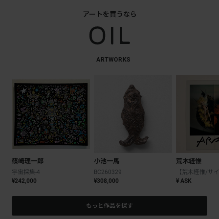
アートを買うなら
ARTWORKS
篠崎理一郎
小池一馬
荒木経惟
宇宙採集-4
BC260329
¥242,000
¥308,000
¥ ASK
もっと作品を探す