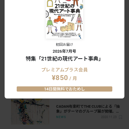
平子雄一キュレーションする初のグル
ープ展。「In search of others」が
KOTARO NUKAGAで開催へ
NEWS
2022.4.27
初回お届け
「日本画」と現代アートの隔たりはな
ぜ生まれたか。グループ展「re」 座談
2026年7月号
会
INTERVIEW
2022.1.6
特集「21世紀の現代アート事典」
プレミアムプラス会員
アートを通して「私たちの居場所」に
¥850
/ 月
ついて考える。東京藝術大学大学美術
館でグループ展「居場所はどこにあ
NEWS
2021.5.19
14日間無料でおためし
る？」が開催
CADAN有楽町でTHE CLUBによる「抽
象」がテーマのグループ展が開催。サ
ム・フランシス、猪瀬直哉、ジャッキ
NEWS
2020.11.23
ー・サコッチオらの作品が集結