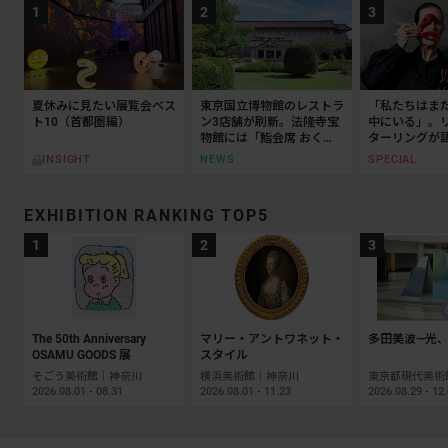
夏休みに見たい展覧会ベス
東京国立博物館のレストラ
「私たちはま
ト10（首都圏編）
ン3店舗が刷新。法隆寺宝
中にいる」。
物館には「鮨会席 おく
ターリングが
乃」がオープン
抵抗の50年
NEWS
SPECIAL
INSIGHT
EXHIBITION RANKING TOP5
The 50th Anniversary
マリー・アントワネット・
多田美波―光、
OSAMU GOODS 展
スタイル
そごう美術館｜神奈川
横浜美術館｜神奈川
2026.08.01 - 08.31
2026.08.01 - 11.23
2026.08.29 - 12