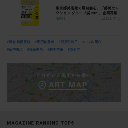
東京都美術館で展覧会を。「都美セレ
クション グループ展 2021」企画募集
がスタート
NEWS
2020.6.17
#銀座 蔦屋書店
#岡田佑里奈
#那須佐和子
#山ノ内陽介
#山中雪乃
#後藤夢乃
#勝木杏吏
#カトウ
MAGAZINE RANKING TOP5