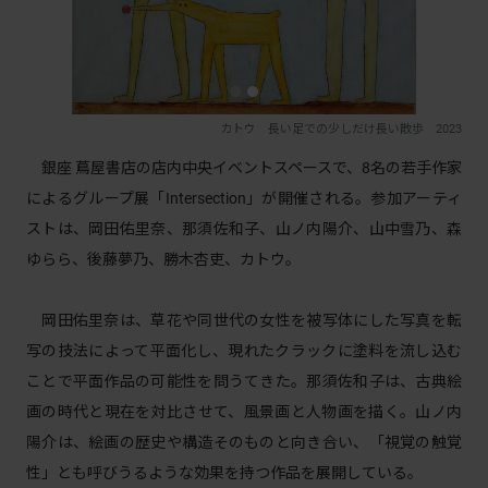
カトウ 長い足での少しだけ長い散歩 2023
銀座 蔦屋書店の店内中央イベントスペースで、8名の若手作家
によるグループ展「Intersection」が開催される。参加アーティ
ストは、岡田佑里奈、那須佐和子、山ノ内陽介、山中雪乃、森
ゆらら、後藤夢乃、勝木杏吏、カトウ。
岡田佑里奈は、草花や同世代の女性を被写体にした写真を転
写の技法によって平面化し、現れたクラックに塗料を流し込む
ことで平面作品の可能性を問うてきた。那須佐和子は、古典絵
画の時代と現在を対比させて、風景画と人物画を描く。山ノ内
陽介は、絵画の歴史や構造そのものと向き合い、「視覚の触覚
性」とも呼びうるような効果を持つ作品を展開している。