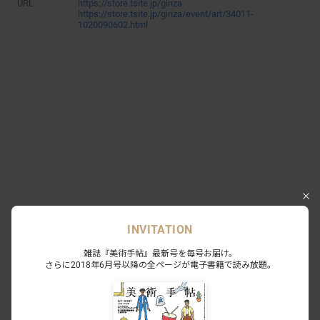
URL
https://store.tsite.jp/ginza
https://store.tsite.jp/ginza/event/art/34011-
1020090602.html
INVITATION
あわせて読みたい
雑誌『美術手帖』最新号を毎号お届け。
さらに2018年6月号以降の全ページが電子書籍で読み放題。
東京のビジネス街に「異彩」を。ヘラ
ルボニーによる過去最大規模のグルー
プ展に16作家が参加
NEWS
2023.5.20