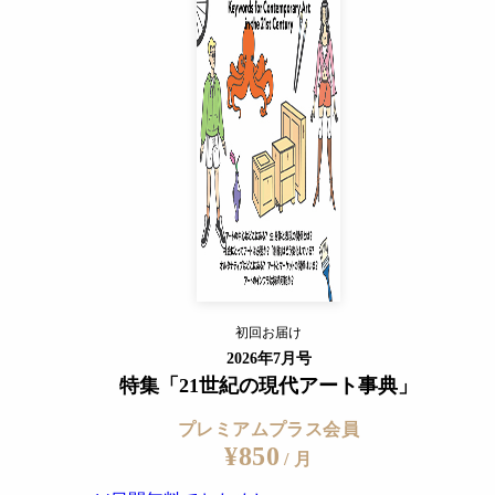
プレミアムプラス会員
¥850
/ 月
14日間無料でおためし
すでに会員の方
ログイン
プレミアムサービスの詳細を見る
初回お届け
ログイン
2026年7月号
特集「21世紀の現代アート事典」
プレミアムプラス会員
¥850
/ 月