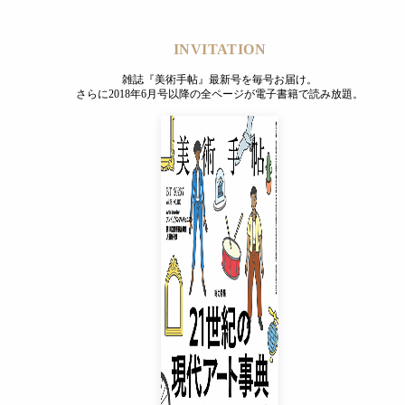
授、教授について調査し、最新のデータを用いている。
INVITATION
雑誌『美術手帖』最新号を毎号お届け。
さらに2018年6月号以降の全ページが電子書籍で読み放題。
タビューでは、美術大学において女子学生が多いにもかかわらず
られるハラスメントも報告されていた。例えば以下のようなも
当時はあんまり気にしていなかったけれど、そういえば女性の教員はい
り男子学生のほうが重宝される。大学院進学には、先生との太いパイプ
ルっぽい見た目だったせいか、教授からは「ギャルなのになんで真面目
合う中で「そんなこと言うなら脱げないと説得力ないぞ。そこまでの覚
てしまった。今、考えれば無視しとけばよかったのに、あのときは教授
INVITATION
雑誌『美術手帖』最新号を毎号お届け。
さらに2018年6月号以降の全ページが電子書籍で読み放題。