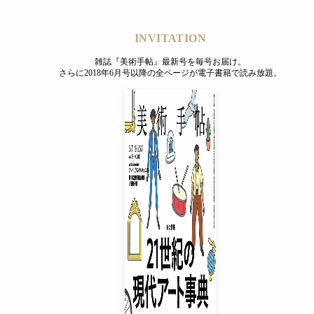
温や湿度、集まった人の数などをその都度、吸収し、刻々と変
極める。
INVITATION
て、かえってちょうどよい持続感だったように思う。完結し
雑誌『美術手帖』最新号を毎号お届け。
さらに2018年6月号以降の全ページが電子書籍で読み放題。
なイべントでもないはずだ。そうではなく、2週間という時間
を通じて潜在的には親密なはずの人たちと集って、やがてまた
れをなんと呼べばよいのか。
INVITATION
雑誌『美術手帖』最新号を毎号お届け。
さらに2018年6月号以降の全ページが電子書籍で読み放題。