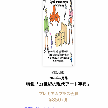
プレミアムプラス会員
¥850
/ 月
14日間無料でおためし
すでに会員の方
ログイン
プレミアムサービスの詳細を見る
HALL EGG FARMで開催
初回お届け
ログイン
2026年7月号
う街の駅に降り立ち、バスに乗り合わせた「仲間」たちと一緒に
特集「21世紀の現代アート事典」
と現れるコテージのようなつくりで、来場者たちはその内部の
プレミアムプラス会員
950年代から小杉と交流のあった高橋悠治、そして晩年に盛んに共
¥850
/ 月
「WAVE」の幅がどれだけ広く放たれていたかがわかる。高橋