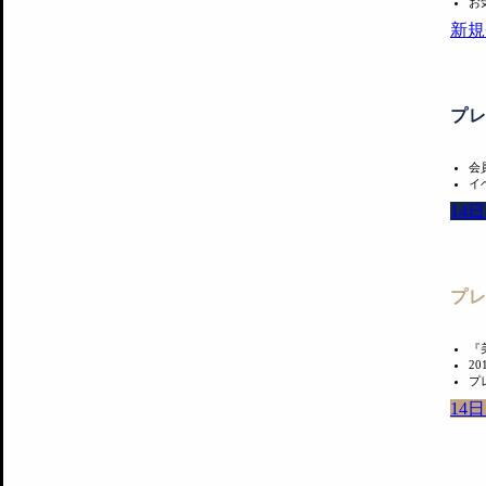
お
新規
プ
会
イ
14
プ
『
2
プ
14