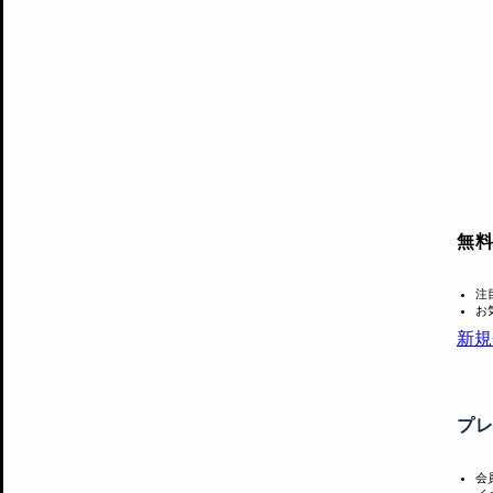
無
注
お
新規
プ
会