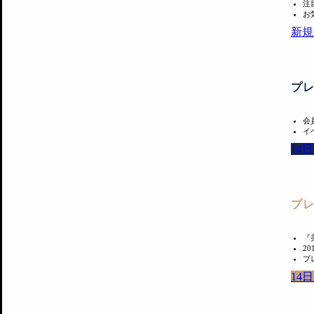
注
お
新規
プ
会
イ
14
プ
『
2
プ
14