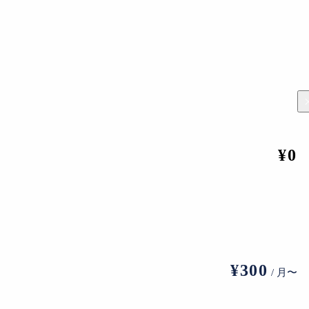
¥0
¥300
/ 月〜
油彩 53.3x53.3cm © Shinji Ihara Courtesy of KEN NAKAHASHI