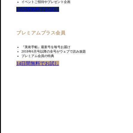
イベントご招待やプレゼント企画
Information
14日間無料でお試し
Soft Mirrors
プレミアムプラス会員
会期：2019年1月11日〜2月2日
会場：KEN NAKAHASHI
『美術手帖』最新号を毎号お届け
2018年6月号以降の全号がウェブで読み放題
住所：東京都新宿区新宿3-1-32 新宿ビル2号館5階
プレミアム会員の特典
電話番号：03-4405-9552
14日間無料でお試し
開館時間：13:00〜21:00
休廊日：日、月